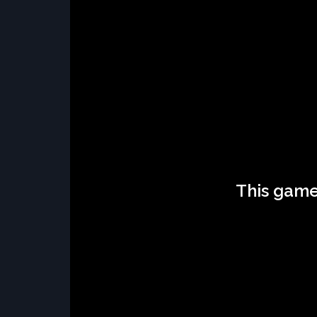
This game 