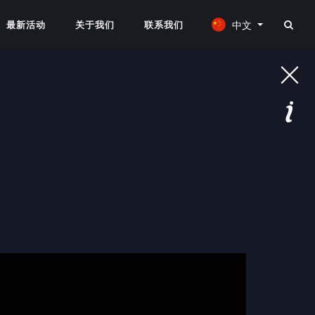
中文
最新活动
关于我们
联系我们